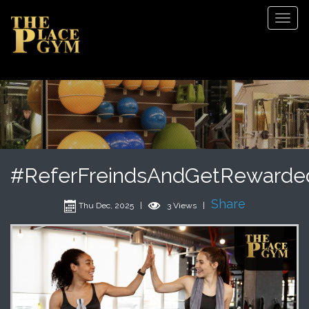
Tog
Navi
#ReferFreindsAndGetRewarde
Share
Thu Dec, 2025 |
3 Views |