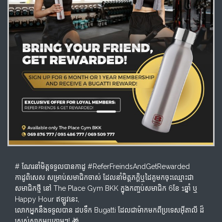
# ណែរនាំមិត្តទទួលបានកាដូ #ReferFreindsAndGetRewarded
កាដូពិសេស សម្រាប់សមាជិកចាស់ ដែលនាំមិត្តភក្តិឬដៃគូមកចុះឈ្មោះជា
សមាជិកថ្មី នៅ The Place Gym BKK ក្នុងកញ្ចប់សមាជិក 6ខែ 1ឆ្នាំ ឬ
Happy Hour ឥឡូវនេះ,
លោកអ្នកនឹងទទួលបាន ដបទឹក Bugatti ដែលជាម៉ាកមកពីប្រទេសអុីតាលី ដ៏
ស្រស់ស្អាតមួយភ្លាមៗ! 🎁